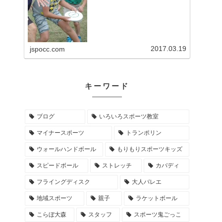
面白さを伝える事業を展開してい
る。
2017.03.19
jspocc.com
キーワード
ブログ
いろいろスポーツ教室
マイナースポーツ
トランポリン
ウォールハンドボール
もりもりスポーツキッズ
スピードボール
ストレッチ
カバディ
フライングディスク
大人バレエ
地域スポーツ
親子
ラケットボール
こらぼ大森
スタッフ
スポーツ鬼ごっこ