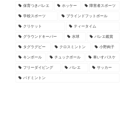
保育つきバレエ
ホッケー
障害者スポーツ
学校スポーツ
ブラインドフットボール
クリケット
ティータイム
グラウンドキーパー
水球
バレエ鑑賞
タグラグビー
クロスミントン
小野絢子
キンボール
チュックボール
車いすバスケ
フリーダイビング
バレエ
サッカー
バドミントン