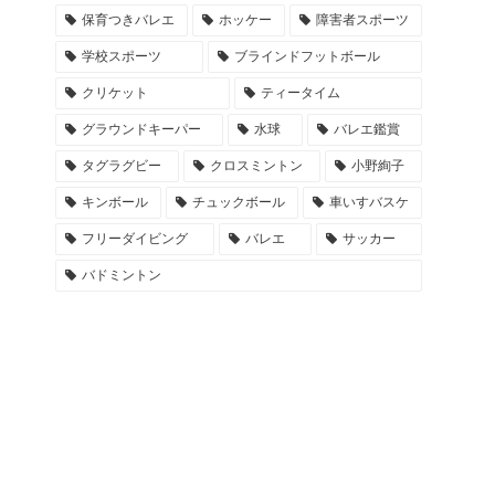
保育つきバレエ
ホッケー
障害者スポーツ
学校スポーツ
ブラインドフットボール
クリケット
ティータイム
グラウンドキーパー
水球
バレエ鑑賞
タグラグビー
クロスミントン
小野絢子
キンボール
チュックボール
車いすバスケ
フリーダイビング
バレエ
サッカー
バドミントン