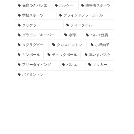
保育つきバレエ
ホッケー
障害者スポーツ
学校スポーツ
ブラインドフットボール
クリケット
ティータイム
グラウンドキーパー
水球
バレエ鑑賞
タグラグビー
クロスミントン
小野絢子
キンボール
チュックボール
車いすバスケ
フリーダイビング
バレエ
サッカー
バドミントン