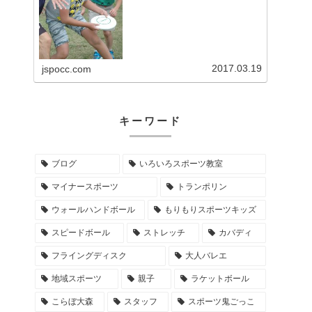
面白さを伝える事業を展開してい
る。
2017.03.19
jspocc.com
キーワード
ブログ
いろいろスポーツ教室
マイナースポーツ
トランポリン
ウォールハンドボール
もりもりスポーツキッズ
スピードボール
ストレッチ
カバディ
フライングディスク
大人バレエ
地域スポーツ
親子
ラケットボール
こらぼ大森
スタッフ
スポーツ鬼ごっこ