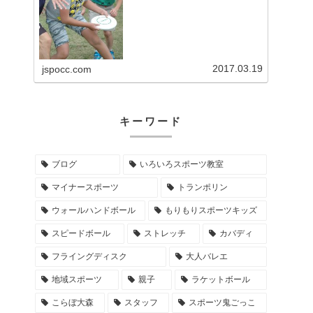
面白さを伝える事業を展開してい
る。
2017.03.19
jspocc.com
キーワード
ブログ
いろいろスポーツ教室
マイナースポーツ
トランポリン
ウォールハンドボール
もりもりスポーツキッズ
スピードボール
ストレッチ
カバディ
フライングディスク
大人バレエ
地域スポーツ
親子
ラケットボール
こらぼ大森
スタッフ
スポーツ鬼ごっこ