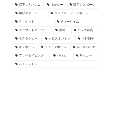
保育つきバレエ
ホッケー
障害者スポーツ
学校スポーツ
ブラインドフットボール
クリケット
ティータイム
グラウンドキーパー
水球
バレエ鑑賞
タグラグビー
クロスミントン
小野絢子
キンボール
チュックボール
車いすバスケ
フリーダイビング
バレエ
サッカー
バドミントン