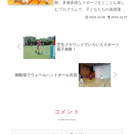
験。多種多様なスポーツをとことん楽し
むプログラムで、子どもたちの基礎運動
能力とコミュニケーション力を高め、年
2024.10.06
2024.10.07
齢や学校や障害を越えて、地域の仲間を
たくさんつくる事業を行っています。
芝生グラウンドでいろいろスポーツ
親子体験！
御殿場でウォールハンドボール合宿
コメント