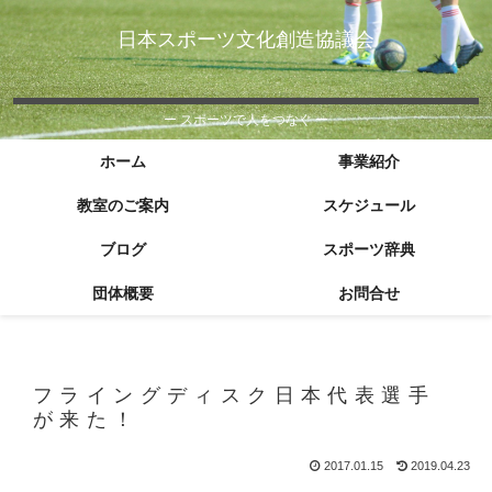
日本スポーツ文化創造協議会
ー スポーツで人をつなぐ ー
ホーム
事業紹介
教室のご案内
スケジュール
ブログ
スポーツ辞典
団体概要
お問合せ
フライングディスク日本代表選手
が来た！
2017.01.15
2019.04.23