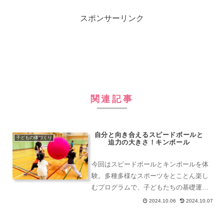
スポンサーリンク
関連記事
自分と向き合えるスピードボールと
子どもの体づくり
迫力の大きさ！キンボール
今回はスピードボールとキンボールを体
験。多種多様なスポーツをとことん楽し
むプログラムで、子どもたちの基礎運動
能力とコミュニケーション力を高め、年
2024.10.06
2024.10.07
齢や学校や障害を越えて、地域の仲間を
たくさんつくる事業を行っています。