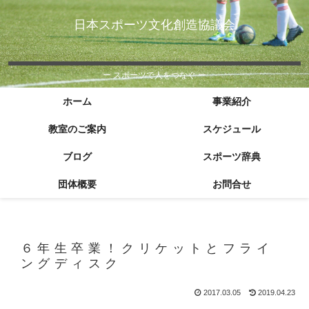
日本スポーツ文化創造協議会
ー スポーツで人をつなぐ ー
ホーム
事業紹介
教室のご案内
スケジュール
ブログ
スポーツ辞典
団体概要
お問合せ
６年生卒業！クリケットとフライ
ングディスク
2017.03.05
2019.04.23