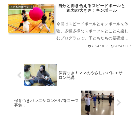
自分と向き合えるスピードボールと
子どもの体づくり
迫力の大きさ！キンボール
今回はスピードボールとキンボールを体
験。多種多様なスポーツをとことん楽し
むプログラムで、子どもたちの基礎運動
能力とコミュニケーション力を高め、年
2024.10.06
2024.10.07
齢や学校や障害を越えて、地域の仲間を
たくさんつくる事業を行っています。
保育つき！ママのやさしいバレエサ
ロン開講
保育つきバレエサロン2017春コース
募集！