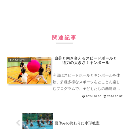
関連記事
自分と向き合えるスピードボールと
子どもの体づくり
迫力の大きさ！キンボール
今回はスピードボールとキンボールを体
験。多種多様なスポーツをとことん楽し
むプログラムで、子どもたちの基礎運動
能力とコミュニケーション力を高め、年
2024.10.06
2024.10.07
齢や学校や障害を越えて、地域の仲間を
たくさんつくる事業を行っています。
夏休みの終わりに水球教室